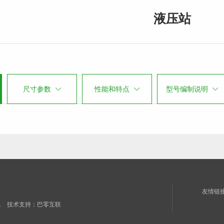
液压站
尺寸参数
性能和特点
型号编制说明
友情链
1
技术支持：
巴零互联