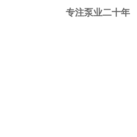
专注泵业二十年
NZ系列电动油脂泵 NZ2.0LP